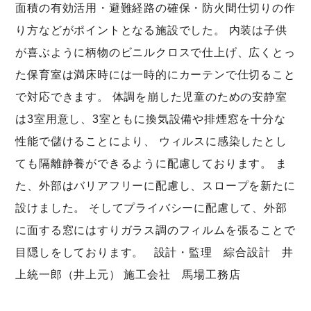
面積の有効活用・避難経路の確保・防火間仕切りの作
り方などがポイントとなる施設でした。 内装は子供
が喜ぶように柄物のビニルクロスで仕上げ、広くとっ
た保育室は満床時には一時的にカーテンで仕切ること
で対応できます。 体調を崩した児童のための安静室
は3室用意し、3室ともに換気設備や排煙窓を十分な
性能で儲けることにより、 ウィルスに感染したとし
ても隔離静養ができるように配慮しております。 ま
た、外部はバリアフリーに配慮し、スロープを新たに
設けました。 そしてプライバシーに配慮して、外部
に面する窓にはすりガラス調のフィルムを張ることで
目隠しをしております。 設計・監理 綜合設計 井
上統一郎（井上元） 施工会社 馬場工務店