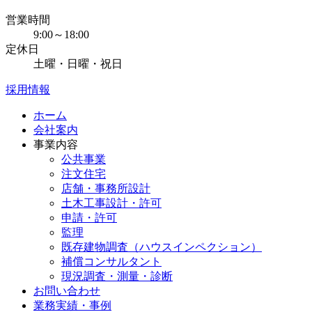
営業時間
9:00～18:00
定休日
土曜・日曜・祝日
採用情報
ホーム
会社案内
事業内容
公共事業
注文住宅
店舗・事務所設計
土木工事設計・許可
申請・許可
監理
既存建物調査（ハウスインペクション）
補償コンサルタント
現況調査・測量・診断
お問い合わせ
業務実績・事例