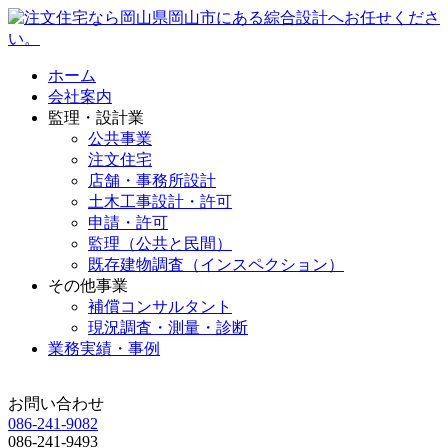
ホーム
会社案内
監理・設計業
公共事業
注文住宅
店舗・事務所設計
土木工事設計・許可
申請・許可
監理
（公共と民間）
既存建物調査
（インスペクション）
その他事業
補償コンサルタント
現況調査・測量・診断
業務実績・事例
お問い合わせ
086-241-9082
086-241-9493