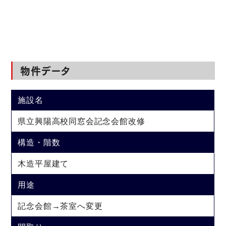
物件データ
施設名
県立興陽高校同窓会記念会館改修
構造・階数
木造平屋建て
用途
記念会館→茶室へ変更